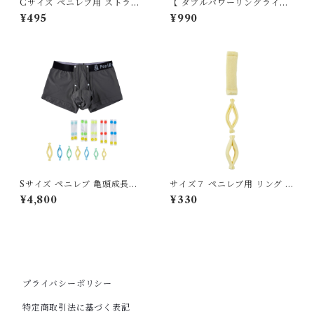
Cサイズ ペニレブ用 ストラッ
【 ダブルパワーリングライト
プ 交換用５本セット 66mm
】グリーン
¥495
¥990
Sサイズ ペニレブ 亀頭成長促
サイズ７ ペニレブ用 リング 交
進パンツ、見栄剝き支援パン
換用単品 27-28mm
¥4,800
¥330
ツ スターターセット グレー
プライバシーポリシー
特定商取引法に基づく表記