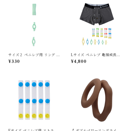
サイズ２ ペニレブ用 リング 交
Lサイズ ペニレブ 亀頭成長促
換用単品 17-18mm
進パンツ、見栄剝き支援パン
¥330
¥4,800
ツ スターターセット グレー
Eサイズ ペニレブ用 ストラッ
【 ダブルパワーリングライト